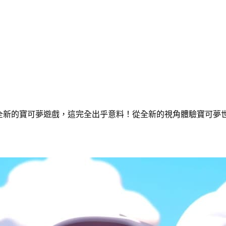
ct 上公布了一款全新的寶可夢遊戲，這完全出乎意料！從全新的視角體驗寶可